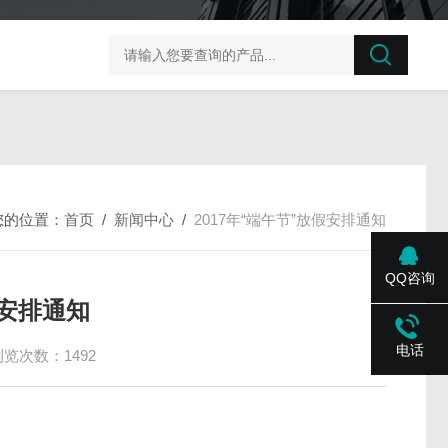
榛子东部枯萎病菌探针法qPCR试剂盒不含内参
剪股颖
您的位置：
首页
/
新闻中心
/
2017年“端午节”放假安排通知
QQ咨询
假安排通知
电话
浏览次数：1492