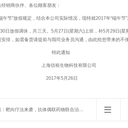
位经销商伙伴、各位顾客朋友：
“端午节”放假规定，结合本公司实际情况，现特就2017年“端
至30日放假调休，共三天。5月27日(星期六)上班，补5月29
货安排，如需备货请提前与我司业务员沟通，由此给您带来的
特此通知
上海信裕生物科技有限公司
017
年
5
月
26
日
篇：
靶向疗法来袭，抗体偶联药物联合治疗有望治愈儿童白血病