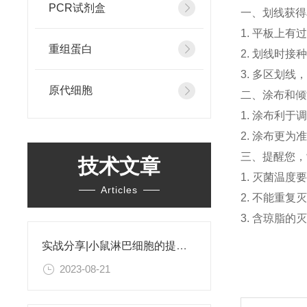
PCR试剂盒
一、划线获得
1. 平板上有
重组蛋白
2. 划线时
3. 多区划
原代细胞
二、涂布和倾
1. 涂布利
2. 涂布更
三、提醒您，
技术文章
1. 灭菌温
Articles
2. 不能重
3. 含琼脂
实战分享|小鼠淋巴细胞的提取和分选之经验小结
2023-08-21