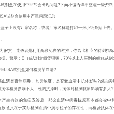
ISA试剂盒在使用中经常会出现问题?下面小编给详细整理一些资
LISA试剂盒使用中严重问题汇总
，但盒子上没有厂家名称，或者厂家名称是打印一张小纸条贴上去
装。
皆为假货，造假者是利用酶联免疫的逆推，你给出相应的待测指
据。警示：Elisa试剂盒假货猖獗，70%以上人买到的elis
ELISA试剂盒如何检测某血清?
某血清是否带病毒，其灵敏度，是否受血清中抗体影响?感染病
对抗体检测影响不大，检测抗原时，抗体对检测抗原影响有多大?
体产生有效的免疫应答后，那么血清中病毒抗原基本都会被中
抗原意义在于实际检测血清中病毒粒子的存在性，而检验抗体在