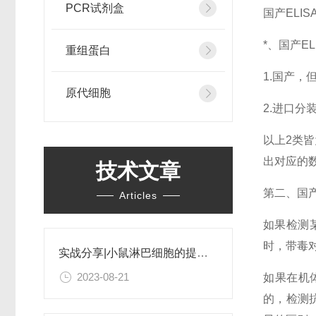
PCR试剂盒
国产EL
*、国产E
重组蛋白
1.国产
原代细胞
2.进口分
以上2类
出对应的数
技术文章
第二、国产
Articles
如果检测
时，带毒
实战分享|小鼠淋巴细胞的提取和分选之经验小结
2023-08-21
如果在机
的，检测