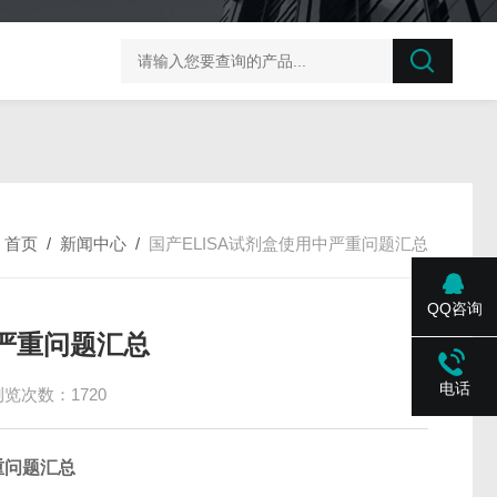
榛子东部枯萎病菌探针法qPCR试剂盒不含内参
剪股颖
：
首页
/
新闻中心
/
国产ELISA试剂盒使用中严重问题汇总
QQ咨询
中严重问题汇总
电话
浏览次数：1720
重问题汇总