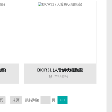
胞癌)
BICR31 (人舌鳞状细胞癌)
产品型号：
页
末页
跳转到第
页