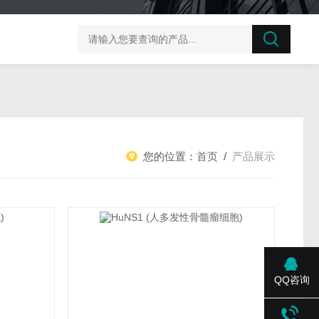
榛子东部枯萎病菌探针法qPCR试剂盒不含内参
剪股颖
您的位置：
首页
/
产品展示
QQ咨询