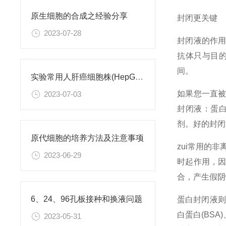
原生细胞的合成之经验分享
封闭更关键
2023-07-28
封闭液的作
抗体只与目
间。
实验常用人肝癌细胞株(HepG2/Hep3B,HuH-7,MHCC97H,PLC/PRF/5)怎么选？
如果您一直
2023-07-03
封闭液：蛋
剂。好的封闭
原代细胞的培养方法及注意事项
zui常用的
2023-06-29
时起作用，因
合，产生假阴
6、24、96孔板接种和换液问题
蛋白封闭液则
白蛋白(BS
2023-05-31