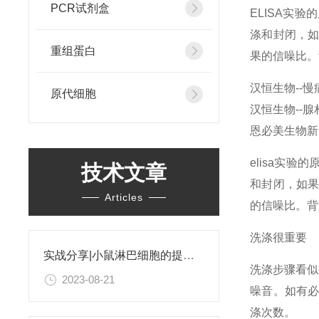
PCR试剂盒
ELISA实
涤和封闭，
重组蛋白
果的信噪比。
汉恒生物--
原代细胞
汉恒生物--
恩必美生物新
elisa实
技术文章
和封闭，如
Articles
的信噪比。背
洗涤很重要
实战分享|小鼠淋巴细胞的提取和分选之经验小结
洗涤步骤看似
2023-08-21
噪音。如有
涤次数。