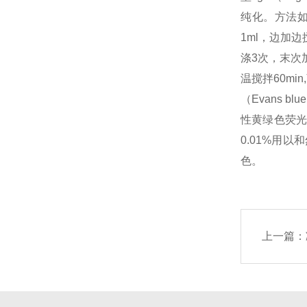
纯化。方法如下：
1ml，边加边
涤3次，末次加
温搅拌60mi
（Evans 
性黄绿色荧光
0.01%用
色。
上一篇：