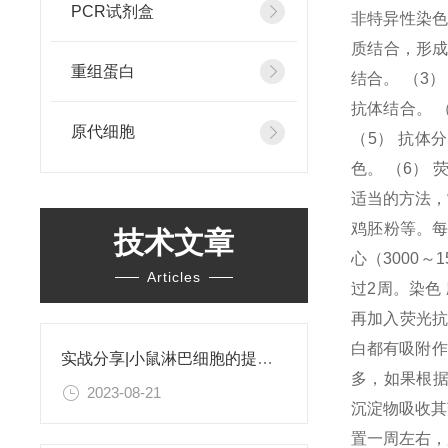
PCR试剂盒
非特异性染色
质结合，形成
重组蛋白
结合。 （3
抗体结合。 
原代细胞
（5） 抗体
色。 （6）
适当的方法，
鸡胚粉等。每
技术文章
心（3000～
Articles
过2周。染色 
再加入荧光抗
白都有吸附作
实战分享|小鼠淋巴细胞的提取和分选之经验小结
多，如果根据 
2023-08-21
沉淀物吸收其
置一周左右，