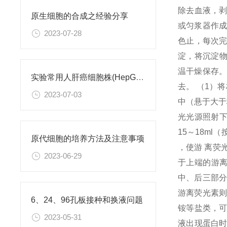
除去血液，剥
原生细胞的合成之经验分享
或匀浆器作成
2023-07-28
色止，每次完毕
淀，将沉淀物
温干燥保存。
实验常用人肝癌细胞株(HepG2/Hep3B,HuH-7,MHCC97H,PLC/PRF/5)怎么选？
去。 （1）将
2023-07-03
中（悬于大于标
光光源照射下
15～18ml
原代细胞的培养方法及注意事项
，使游 离荧
2023-06-29
于上端的游离
中、后三部分
游离荧光素则
6、24、96孔板接种和换液问题
铵等盐类，可
2023-05-31
液出现蛋白时，