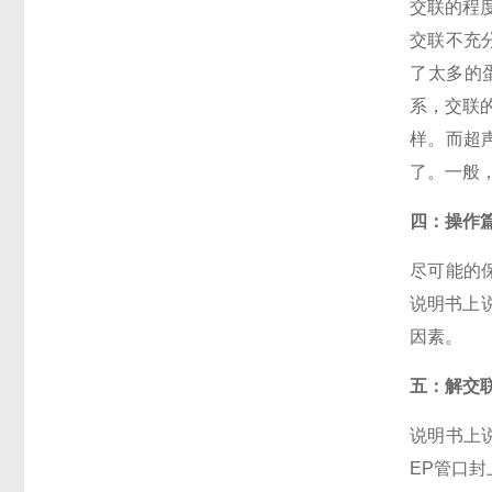
交联的程
交联不充分
了太多的
系，交联的
样。而超声
了。一般，
四：操作
尽可能的
说明书上
因素。
五：解交
说明书上
EP管口