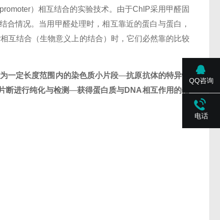
动子（promoter）相互结合的实验技术。由于ChIP采用甲醛固
r的结合情况。当用甲醛处理时，相互靠近的蛋白与蛋白，
ter相互结合（生物意义上的结合）时，它们必然靠的比较
为一定长度范围内的染色质小片段
—
抗原抗体的特异性
QQ咨询
片断进行纯化与检测
—
获得蛋白质与DNA相互作用的信
电话