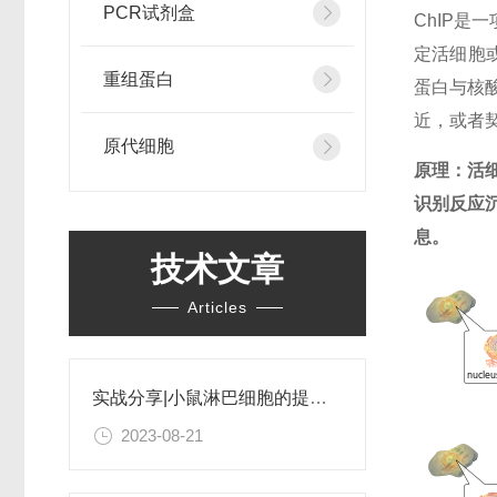
PCR试剂盒
ChIP是一
定活细胞或
重组蛋白
蛋白与核酸
近，或者
原代细胞
原理：活细
识别反应
息。
技术文章
Articles
实战分享|小鼠淋巴细胞的提取和分选之经验小结
2023-08-21