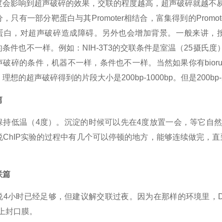
度会影响到超声破碎的效果，交联的程度越高，超声破碎就越不
，只有一部分靶蛋白与其Promoter相结合，富集得到的Pro
蛋白，对超声破碎造成障碍。另外也会增加背景。一般来讲，
条件也不一样。例如：NIH-3T3的交联条件是室温（25摄氏度
破碎的条件，机器不一样，条件也不一样。当然如果你有bioru
理想的超声破碎得到的片段大小是200bp-1000bp。但是200bp
篇
保持低温（4度）。沉淀的时候可以先在4度放置一会，等它自然沉
说ChIP实验的过程中有几个可以停顿的地方，能够连续做完，
联篇
说4小时已经足够，但建议解交联过夜。因为在那样的环境里，
封上封口膜。