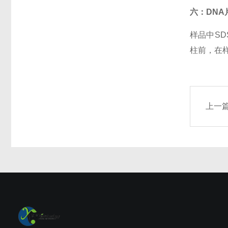
六：DNA
样品中SD
柱前，在
上一