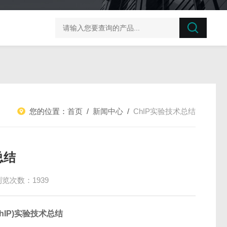
榛子东部枯萎病菌探针法qPCR试剂盒不含内参
剪股颖
您的位置：
首页
/
新闻中心
/
ChIP实验技术总结
总结
浏览次数：1939
on(ChIP)实验技术总结