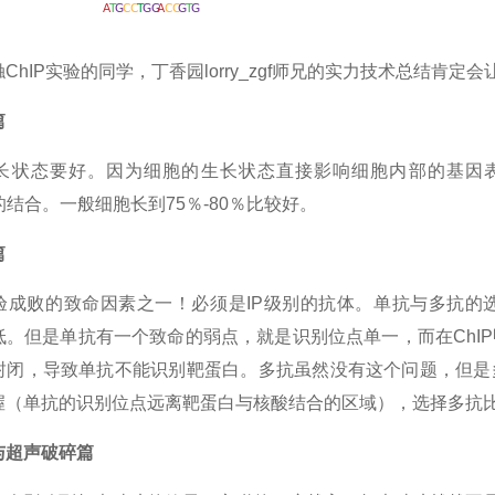
ChIP实验的同学，丁香园lorry_zgf师兄的实力技术总结肯定
篇
长状态要好。因为细胞的生长状态直接影响细胞内部的基因表
ter的结合。一般细胞长到75％-80％比较好。
篇
验成败的致命因素之一！必须是IP级别的抗体。单抗与多抗的
低。但是单抗有一个致命的弱点，就是识别位点单一，而在ChI
封闭，导致单抗不能识别靶蛋白。多抗虽然没有这个问题，但是
握（单抗的识别位点远离靶蛋白与核酸结合的区域），选择多抗
与超声破碎篇