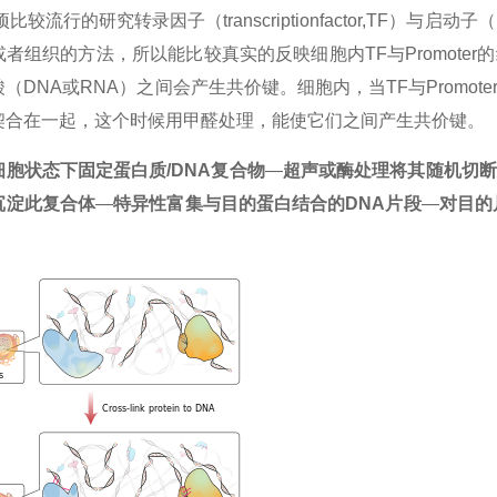
项比较流行的研究转录因子（transcriptionfactor,TF）与启
者组织的方法，所以能比较真实的反映细胞内TF与Promote
（DNA或RNA）之间会产生共价键。细胞内，当TF与Promo
契合在一起，这个时候用甲醛处理，能使它们之间产生共价键。
胞状态下固定蛋白质/DNA复合物
—
超声或酶处理将其随机切断
沉淀此复合体
—
特异性富集与目的蛋白结合的DNA片段
—
对目的