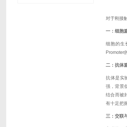
对于刚接触
一：细胞
细胞的生
Promo
二：抗体
抗体是实
强，背景
结合而被
有十足把
三：交联